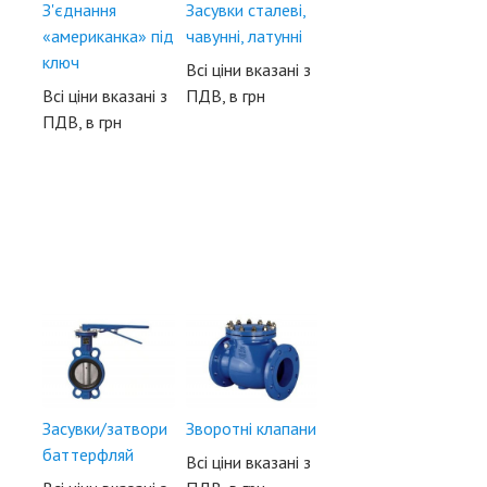
З'єднання
Засувки сталеві,
«американка» під
чавунні, латунні
ключ
Всі ціни вказані з
Всі ціни вказані з
ПДВ, в грн
ПДВ, в грн
Засувки/затвори
Зворотні клапани
баттерфляй
Всі ціни вказані з