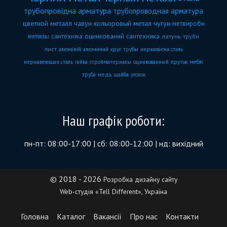
трубопровідна арматура
трубопроводная арматура
цветной металл
чавун
кольоровый метал
чугун
метвироби
метизы
сантехніка
оцинкований
сантехника
латунь
труби
лист
алюміній
алюминий
круг
трубы
нержавіюча сталь
нержавеющая сталь
гайка
стройматериалы
оцинкованный
пруток
меблі
труба
медь
шайба
уголок
Наш графік роботи:
пн-пт: 08:00-17:00 | сб: 08:00-12:00 | нд: вихідний
© 2018 - 2026
Розробка дизайну сайту
Web-студія «Tell Different», Україна
Головна
Каталог
Вакансії
Про нас
Контакти