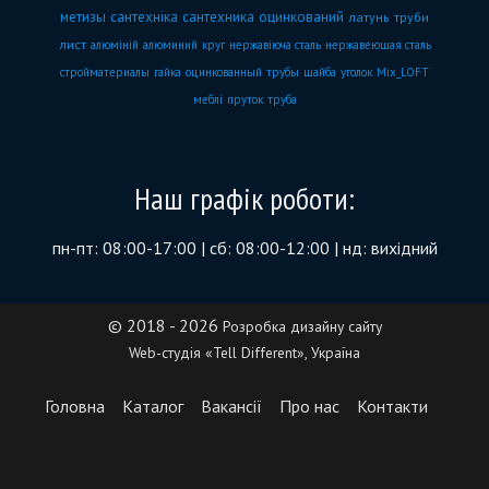
метизы
сантехніка
сантехника
оцинкований
латунь
труби
лист
алюміній
алюминий
круг
нержавіюча сталь
нержавеющая сталь
стройматериалы
гайка
оцинкованный
трубы
шайба
уголок
Mix_LOFT
меблі
пруток
труба
Наш графік роботи:
пн-пт: 08:00-17:00 | сб: 08:00-12:00 | нд: вихідний
© 2018 - 2026
Розробка дизайну сайту
Web-студія «Tell Different», Україна
Головна
Каталог
Вакансії
Про нас
Контакти