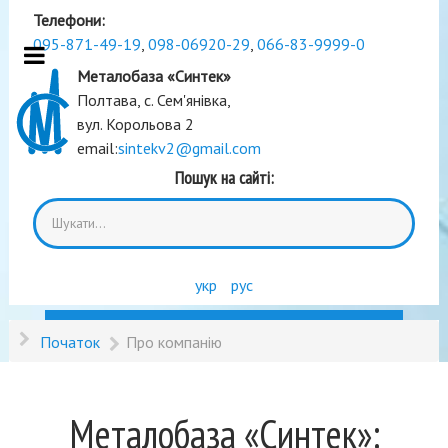
Телефони:
095-871-49-19
,
098-06920-29
,
066-83-9999-0
Металобаза «Синтек»
Полтава, с. Сем'янівка,
вул. Корольова 2
email:
sintekv2@gmail.com
Пошук на сайті:
укр
рус
Початок
Про компанію
Металобаза «Синтек»: