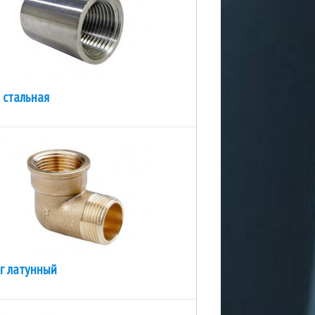
 стальная
г латунный