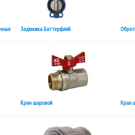
унные
Задвижка Баттерфляй
Обрат
Кран шаровой
Кран 