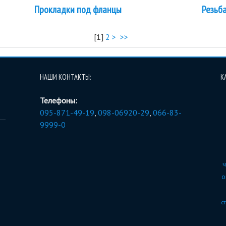
Прокладки под фланцы
Резьб
[
1
]
2
>
>>
НАШИ КОНТАКТЫ:
К
Телефоны:
095-871-49-19
,
098-06920-29
,
066-83-
9999-0
ч
о
с