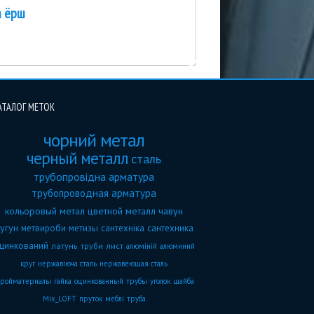
а ёрш
АТАЛОГ МЕТОК
чорний метал
черный металл
сталь
трубопровідна арматура
трубопроводная арматура
кольоровый метал
цветной металл
чавун
угун
метвироби
метизы
сантехніка
сантехника
цинкований
латунь
труби
лист
алюміній
алюминий
круг
нержавіюча сталь
нержавеющая сталь
тройматериалы
гайка
оцинкованный
трубы
уголок
шайба
Mix_LOFT
пруток
меблі
труба