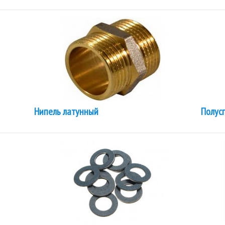
Нипель латунный
Полус