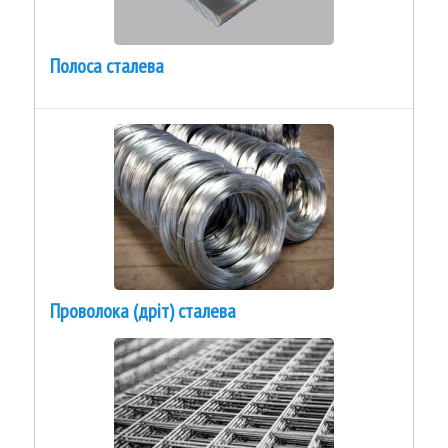
Полоса сталева
Проволока (дріт) сталева