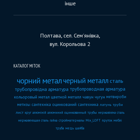
інше
Полтава, сел. Сем'янівка,
вул. Корольова 2
КАТАЛОГ МІТОК
чорний метал
черный металл
сталь
трубопровідна арматура
трубопроводная арматура
кольоровый метал
цветной металл
чавун
чугун
метвироби
метизы
сантехніка
оцинкований
сантехника
латунь
труби
лист
круг
алюміній
алюминий
оцинкованный
трубы
нержавіюча сталь
нержавеющая сталь
гайка
стройматериалы
Mix_LOFT
пруток
меблі
труба
медь
шайба