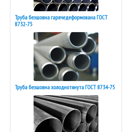
Труба безшовна гарячедеформована ГОСТ
8732-75
Труба безшовна холоднотянута ГОСТ 8734-75