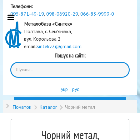
Телефони:
095-871-49-19
,
098-06920-29
,
066-83-9999-0
Металобаза «Синтек»
Полтава, с. Сем'янівка,
вул. Корольова 2
email:
sintekv2@gmail.com
Пошук на сайті:
укр
рус
Початок
Каталог
Чорний метал
Чорний метал,