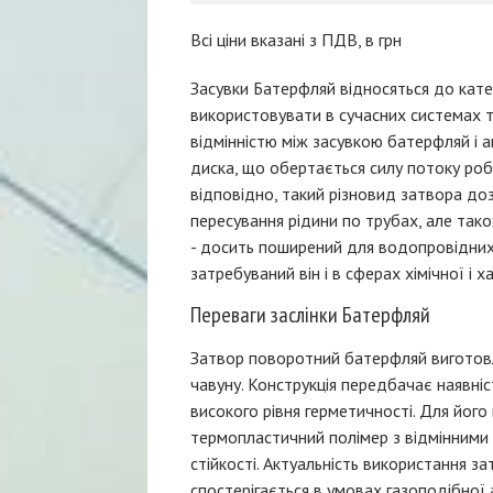
Всі ціни вказані з ПДВ, в грн
Засувки Батерфляй відносяться до катег
використовувати в сучасних системах 
відмінністю між засувкою батерфляй і а
диска, що обертається силу потоку ро
відповідно, такий різновид затвора доз
пересування рідини по трубах, але так
- досить поширений для водопровідних
затребуваний він і в сферах хімічної і 
Переваги заслінки Батерфляй
Затвор поворотний батерфляй виготовл
чавуну. Конструкція передбачає наявні
високого рівня герметичності. Для йог
термопластичний полімер з відмінними 
стійкості. Актуальність використання 
спостерігається в умовах газоподібної