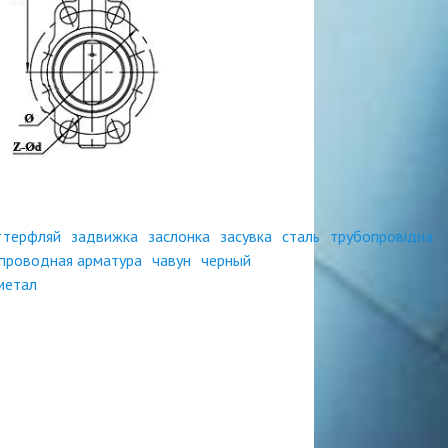
ттерфляй
задвижка
заслонка
засувка
сталь
трубопровідна
проводная арматура
чавун
черный
метал