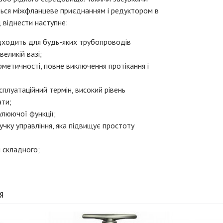
ься міжфланцеве приєднанням і редуктором в
д віднести наступне:
дходить для будь-яких трубопроводів
еликій вазі;
рметичності, повне виключення протікання і
плуатаційний термін, високий рівень
ати;
гулюючої функції;
чку управління, яка підвищує простоту
м складного;
я