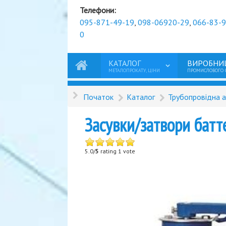
Телефони:
095-871-49-19
,
098-06920-29
,
066-83-
0
КАТАЛОГ
ВИРОБНИ
МЕТАЛОПРОКАТУ, ЦІНИ
ПРОМИСЛОВОГО
Початок
Каталог
Трубопровідна 
Засувки/затвори бат
5.0/
5
rating 1 vote