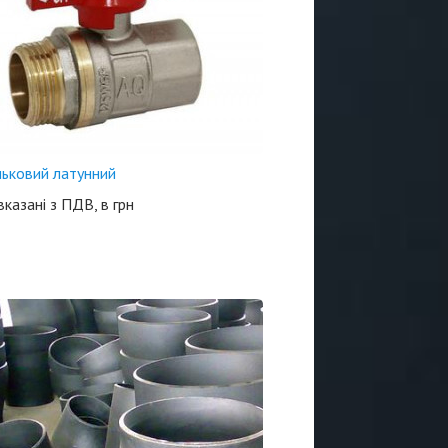
льковий латунний
 вказані з ПДВ, в грн