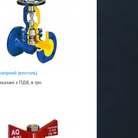
апірний (вентиль)
 вказані з ПДВ, в грн