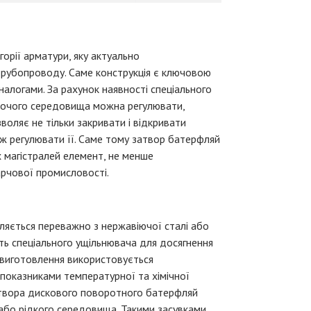
орії арматури, яку актуально
трубопроводу. Саме конструкція є ключовою
налогами. За рахунок наявності спеціального
бочого середовища можна регулювати,
воляє не тільки закривати і відкривати
ож регулювати її. Саме тому затвор батерфляй
 магістралей елемент, не менше
харчової промисловості.
яється переважно з нержавіючої сталі або
сть спеціального ущільнювача для досягнення
о виготовлення використовується
показниками температурної та хімічної
затвора дискового поворотного батерфляй
 або рідкого середовища. Такими засувками