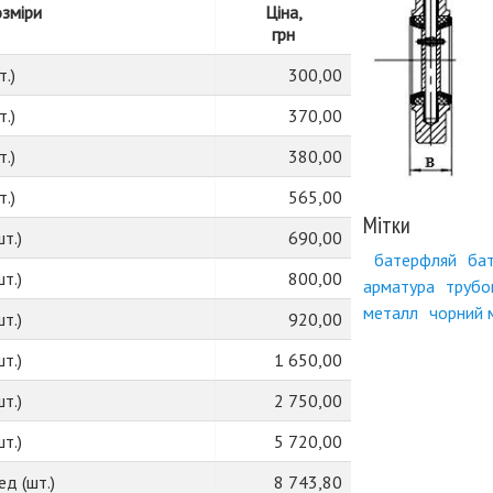
озміри
Ціна,
грн
т.)
300,00
т.)
370,00
т.)
380,00
т.)
565,00
Мітки
т.)
690,00
батерфляй
ба
т.)
800,00
арматура
трубо
металл
чорний 
т.)
920,00
т.)
1 650,00
т.)
2 750,00
т.)
5 720,00
д (шт.)
8 743,80