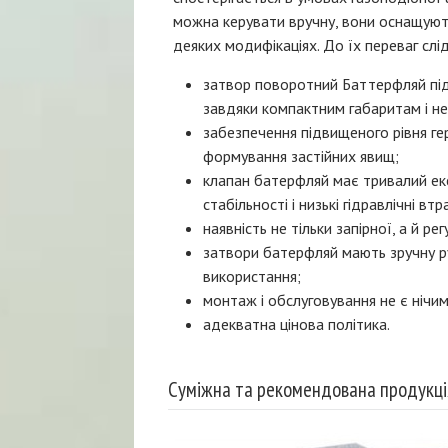
можна керувати вручну, вони оснащуют
деяких модифікаціях. До їх переваг слі
затвор поворотний Баттерфляй пі
завдяки компактним габаритам і нев
забезпечення підвищеного рівня ге
формування застійних явищ;
клапан батерфляй має тривалий екс
стабільності і низькі гідравлічні втр
наявність не тільки запірної, а й ре
затвори батерфляй мають зручну ру
використання;
монтаж і обслуговування не є нічи
адекватна цінова політика.
Суміжна та рекомендована продукці