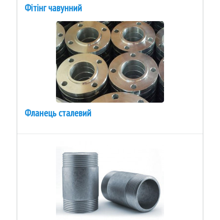
Фітінг чавунний
Фланець сталевий