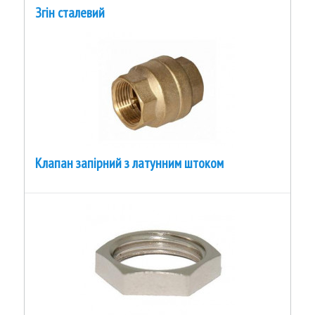
Згін сталевий
Клапан запірний з латунним штоком