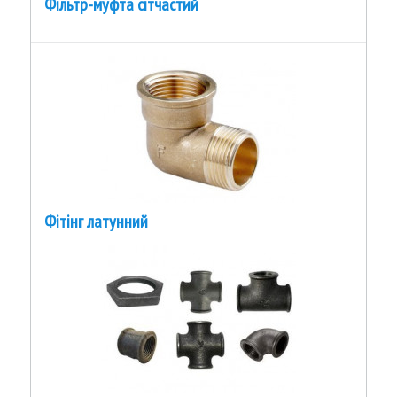
Фільтр-муфта сітчастий
Фітінг латунний