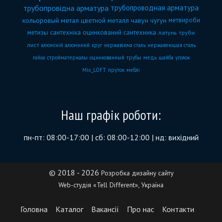
трубопровідна арматура
трубопроводная арматура
кольоровый метал
цветной металл
чавун
чугун
метвироби
метизы
сантехніка
оцинкований
сантехника
латунь
труби
лист
алюміній
алюминий
круг
нержавіюча сталь
нержавеющая сталь
гайка
стройматериалы
оцинкованный
трубы
медь
шайба
уголок
Mix_LOFT
пруток
меблі
Наш графік роботи:
пн-пт: 08:00-17:00 | сб: 08:00-12:00 | нд: вихідний
© 2018 - 2026
Розробка дизайну сайту
Web-студія «Tell Different», Україна
Головна
Каталог
Вакансії
Про нас
Контакти