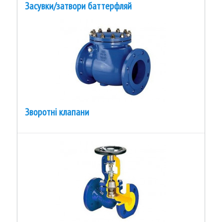
Засувки/затвори баттерфляй
Зворотні клапани