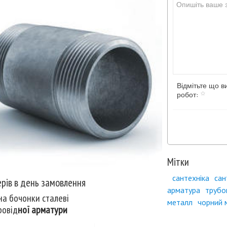
Відмітьте що в
робот:
Мітки
сантехніка
сан
рів в день замовлення
арматура
трубо
на бочонки сталеві
металл
чорний 
ровід
ної арматури