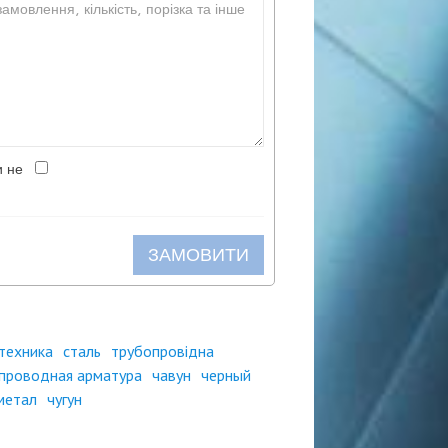
и не
ЗАМОВИТИ
техника
сталь
трубопровідна
проводная арматура
чавун
черный
метал
чугун