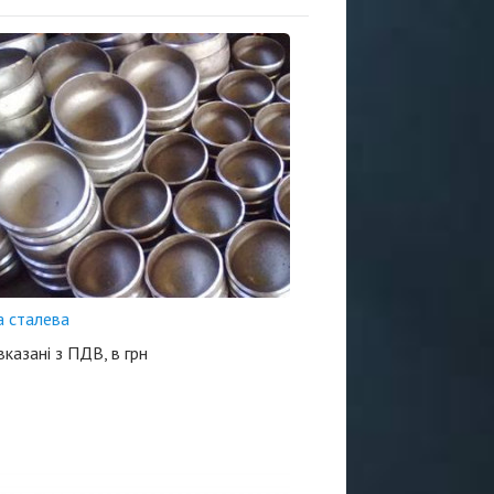
а сталева
 вказані з ПДВ, в грн