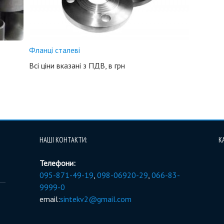
Фланці сталеві
Всі ціни вказані з ПДВ, в грн
НАШІ КОНТАКТИ:
К
Телефони:
095-871-49-19
,
098-06920-29
,
066-83-
9999-0
email:
sintekv2@gmail.com