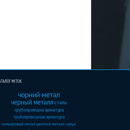
АТАЛОГ МІТОК
чорний метал
черный металл
сталь
трубопровідна арматура
трубопроводная арматура
кольоровый метал
цветной металл
чавун