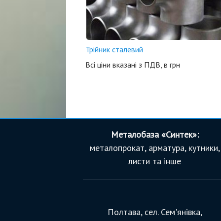
Трійник сталевий
Всі ціни вказані з ПДВ, в грн
Металобаза «Синтек»:
металопрокат, арматура, кутники,
листи та інше
Полтава, сел. Сем'янівка,