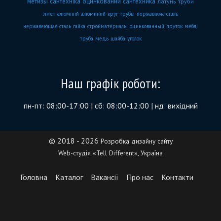
метизы
сантехніка
оцинкований
сантехника
латунь
труби
лист
алюміній
алюминий
круг
трубы
нержавіюча сталь
нержавеющая сталь
гайка
стройматериалы
оцинкованный
пруток
меблі
труба
медь
шайба
уголок
Наш графік роботи:
пн-пт: 08:00-17:00 | сб: 08:00-12:00 | нд: вихідний
© 2018 - 2026
Розробка дизайну сайту
Web-студія «Tell Different», Україна
Головна
Каталог
Вакансії
Про нас
Контакти