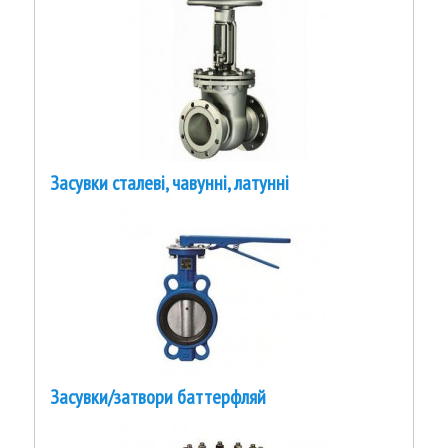
Засувки сталеві, чавунні, латунні
Засувки/затвори баттерфляй