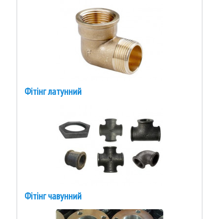
Фітінг латунний
Фітінг чавунний