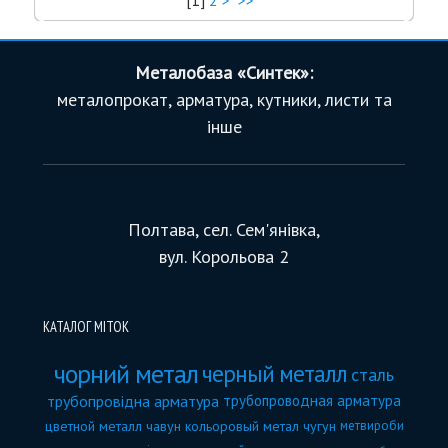
[
1
]
2
>
>>
Металобаза «Синтек»:
металопрокат, арматура, кутники, листи та
інше
Полтава, сел. Сем'янівка,
вул. Корольова 2
КАТАЛОГ МІТОК
чорний метал
черный металл
сталь
трубопровідна арматура
трубопроводная арматура
цветной металл
чавун
кольоровый метал
чугун
метвироби