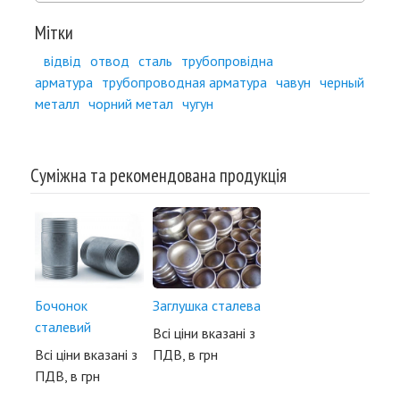
Мітки
відвід
отвод
сталь
трубопровідна
арматура
трубопроводная арматура
чавун
черный
металл
чорний метал
чугун
Суміжна та рекомендована продукція
Бочонок
Заглушка сталева
сталевий
Всі ціни вказані з
Всі ціни вказані з
ПДВ, в грн
ПДВ, в грн