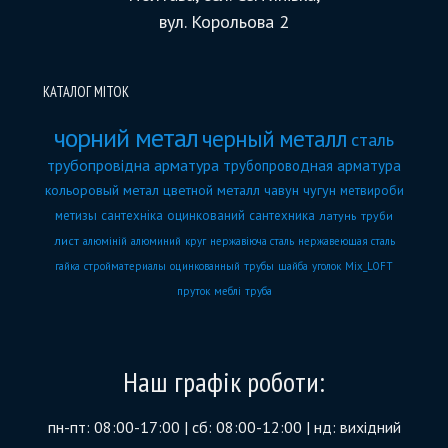
вул. Корольова 2
КАТАЛОГ МІТОК
чорний метал
черный металл
сталь
трубопровідна арматура
трубопроводная арматура
кольоровый метал
цветной металл
чавун
чугун
метвироби
метизы
сантехніка
оцинкований
сантехника
латунь
труби
лист
алюміній
алюминий
круг
нержавіюча сталь
нержавеющая сталь
гайка
стройматериалы
оцинкованный
трубы
шайба
уголок
Mix_LOFT
пруток
меблі
труба
Наш графік роботи:
пн-пт: 08:00-17:00 | сб: 08:00-12:00 | нд: вихідний