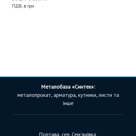
ПДВ, в грн
Металобаза «Синтек»:
металопрокат, арматура, кутники, листи та
інше
Полтава, сел. Сем'янівка,