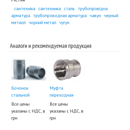
сантехніка
сантехника
сталь
трубопровідна
арматура
трубопроводная арматура
чавун
черный
металл
чорний метал
чугун
Аналоги и рекомендуемая продукция
Бочонок
Муфта
стальной
переходная
Все цены
Все цены
указаны с НДС, в
указаны с НДС, в
грн
грн