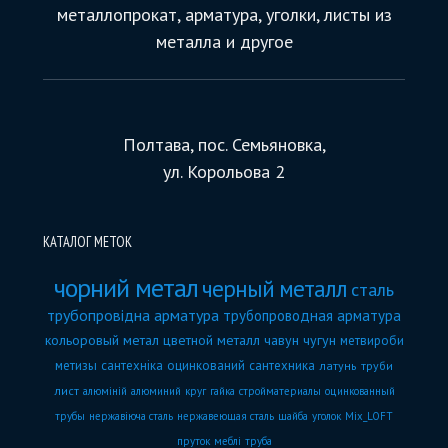
металлопрокат, арматура, уголки, листы из
металла и другое
Полтава, пос. Семьяновка,
ул. Корольова 2
КАТАЛОГ МЕТОК
чорний метал
черный металл
сталь
трубопровідна арматура
трубопроводная арматура
кольоровый метал
цветной металл
чавун
чугун
метвироби
метизы
сантехніка
оцинкований
сантехника
латунь
труби
лист
алюміній
алюминий
круг
гайка
стройматериалы
оцинкованный
трубы
нержавіюча сталь
нержавеющая сталь
шайба
уголок
Mix_LOFT
пруток
меблі
труба