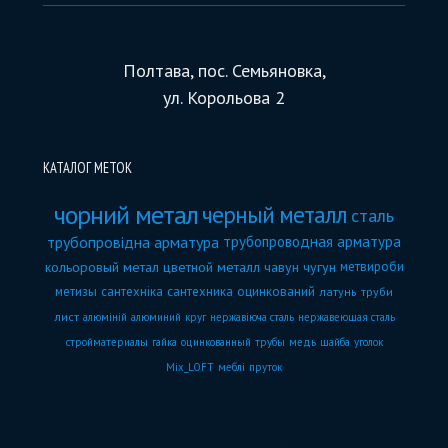
Полтава, пос. Семьяновка,
ул. Корольова 2
КАТАЛОГ МЕТОК
чорний метал
черный металл
сталь
трубопровідна арматура
трубопроводная арматура
кольоровый метал
цветной металл
чавун
чугун
метвироби
метизы
сантехніка
сантехника
оцинкований
латунь
труби
лист
алюміній
алюминий
круг
нержавіюча сталь
нержавеющая сталь
стройматериалы
гайка
оцинкованный
трубы
медь
шайба
уголок
Mix_LOFT
меблі
пруток