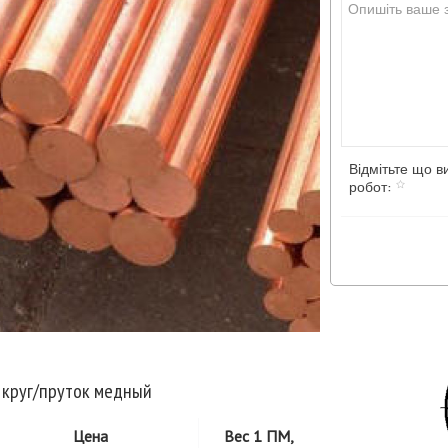
Відмітьте що в
робот:
 круг/пруток медный
Цена
Вес 1 ПМ,