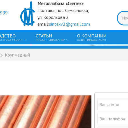
Металлобаза «Синтек»
Полтава, пос. Семьяновка,
9999-
ул. Корольова 2
email:
sintekv2@gmail.com
ОДСТВО
СТАТЬИ
О КОМПАНИИ
ГО ОБОРУДОВАНИЯ
НОВОСТИ, СПРАВОЧНИКИ
ОБЩАЯ ИНФОРМАЦИЯ
Круг медный