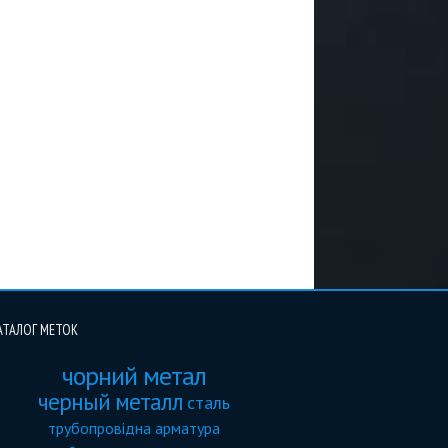
АТАЛОГ МЕТОК
чорний метал
черный металл
сталь
трубопровідна арматура