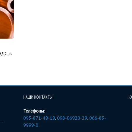
НДС, в
НАШИ КОНТАКТЫ:
К
Телефоны:
095-871-49-19
,
098-06920-29
,
066-83-
9999-0