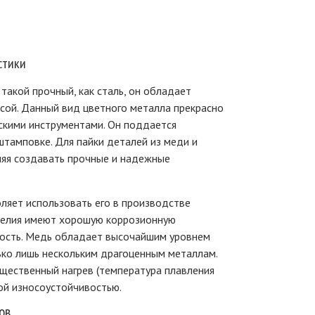
стики
 такой прочный, как сталь, он обладает
сой. Данный вид цветного металла прекрасно
скими инструментами. Он поддается
 штамповке. Для пайки деталей из меди и
ляя создавать прочные и надежные
ляет использовать его в производстве
зделия имеют хорошую коррозионную
ность. Медь обладает высочайшим уровнем
ко лишь нескольким драгоценным металлам.
ущественный нагрев (температура плавления
ой износоустойчивостью.
ов