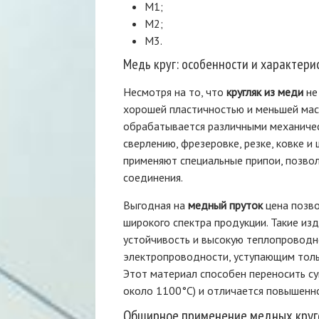
M1;
M2;
М3.
Медь круг: особенности и характери
Несмотря на то, что
кругляк из меди
не
хорошей пластичностью и меньшей мас
обрабатывается различными механиче
сверлению, фрезеровке, резке, ковке и
применяют специальные припои, позво
соединения.
Выгодная на
медный пруток
цена позво
широкого спектра продукции. Такие и
устойчивость и высокую теплопровод
электропроводности, уступающим толь
Этот материал способен переносить с
около 1100°С) и отличается повышенн
Обширное применение медных круг