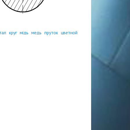
тал
круг
мідь
медь
пруток
цветной