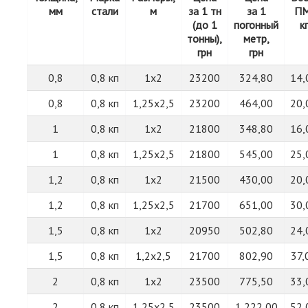
мм
стали
м
за 1 тн
за 1
ПМ
(до 1
погонный
кг
тонны),
метр,
грн
грн
0,8
0,8 кп
1х2
23200
324,80
14,
0,8
0,8 кп
1,25х2,5
23200
464,00
20,
1
0,8 кп
1х2
21800
348,80
16,
1
0,8 кп
1,25х2,5
21800
545,00
25,
1,2
0,8 кп
1х2
21500
430,00
20,
1,2
0,8 кп
1,25х2,5
21700
651,00
30,
1,5
0,8 кп
1х2
20950
502,80
24,
1,5
0,8 кп
1,2х2,5
21700
802,90
37,
2
0,8 кп
1х2
23500
775,50
33,
2
0,8 кп
1,25х2,5
23500
1 222,00
52,