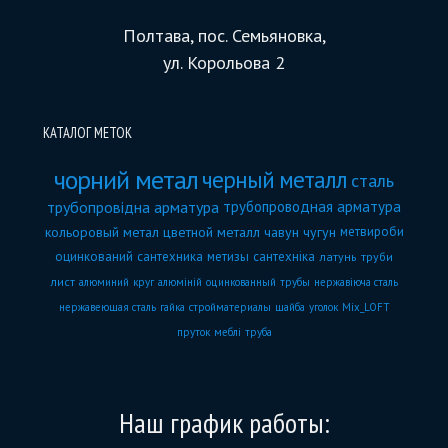
Полтава, пос. Семьяновка,
ул. Корольова 2
КАТАЛОГ МЕТОК
чорний метал
черный металл
сталь
трубопровідна арматура
трубопроводная арматура
кольоровый метал
цветной металл
чавун
чугун
метвироби
оцинкований
сантехника
метизы
сантехніка
латунь
труби
лист
алюминий
круг
алюміній
оцинкованный
трубы
нержавіюча сталь
нержавеющая сталь
гайка
стройматериалы
шайба
уголок
Mix_LOFT
пруток
меблі
труба
Наш график работы: