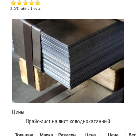
5.0/
5
rating 1 vote
Цены
Прайс-лист на лист холоднокатанный
Толщина,
Марка
Размеры,
Цена
Цена
Вес