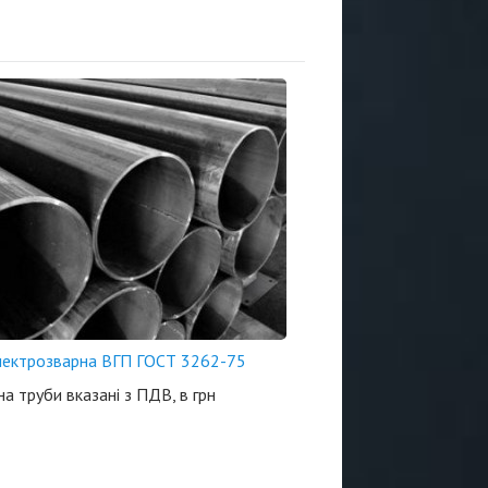
лектрозварна ВГП ГОСТ 3262-75
 на труби вказані з ПДВ, в грн