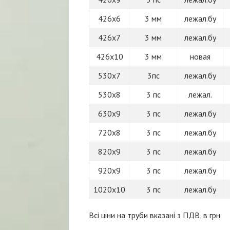
426х6
3 мм
лежал.бу
426х7
3 мм
лежал.бу
426х10
3 мм
новая
530х7
3пс
лежал.бу
530х8
3 пс
лежал.
630x9
3 пс
лежал.бу
720х8
3 пс
лежал.бу
820х9
3 пс
лежал.бу
920х9
3 пс
лежал.бу
1020х10
3 пс
лежал.бу
Всі ціни на труби вказані з ПДВ, в грн