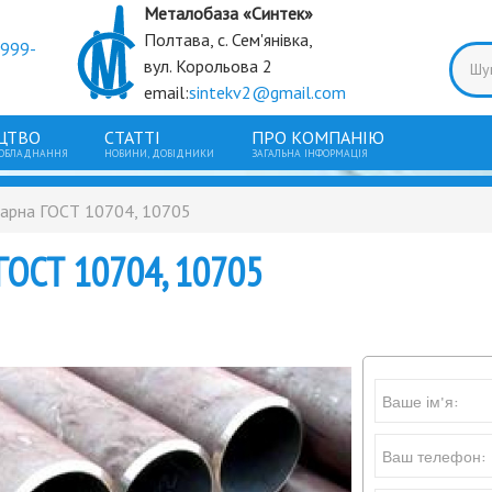
Металобаза «Синтек»
Полтава, с. Сем'янівка,
9999-
вул. Корольова 2
email:
sintekv2@gmail.com
ЦТВО
СТАТТІ
ПРО КОМПАНІЮ
 ОБЛАДНАННЯ
НОВИНИ, ДОВІДНИКИ
ЗАГАЛЬНА ІНФОРМАЦІЯ
варна ГОСТ 10704, 10705
 ГОСТ 10704, 10705