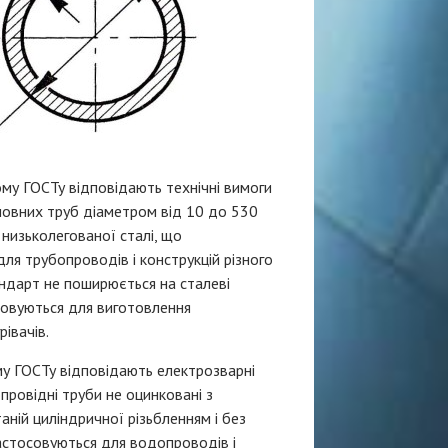
му ГОСТу відповідають технічні вимоги
овних труб діаметром від 10 до 530
і низьколегованої сталі, що
ля трубопроводів і конструкцій різного
андарт не поширюється на сталеві
совуються для виготовлення
івачів.
у ГОСТу відповідають електрозварні
провідні труби не оцинковані з
таній циліндричної різьбленням і без
астосовуються для водопроводів і