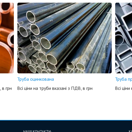
Труба оцинкована
Труба п
 в грн
Всі ціни на труби вказані з ПДВ, в грн
Всі ціни
НАШІ КОНТАКТИ:
К