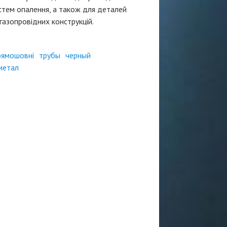
стем опалення, а також для деталей
газопровідних конструкцій.
рямошовні
трубы
черный
метал