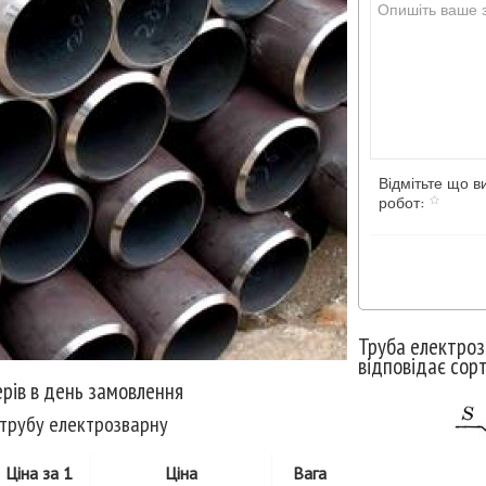
Відмітьте що в
робот:
Труба електроз
відповідає сор
рів в день замовлення
 трубу електрозварну
Ціна за 1
Ціна
Вага