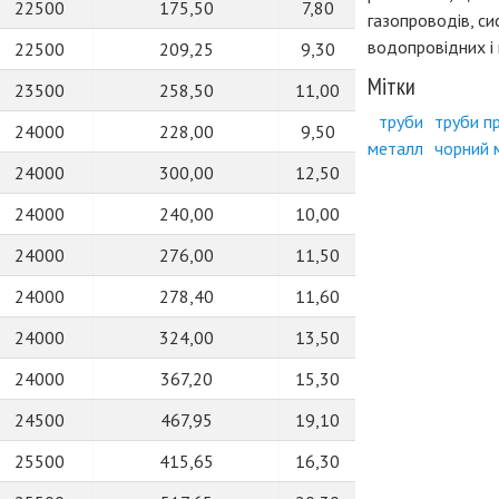
22500
175,50
7,80
газопроводів, си
водопровідних і 
22500
209,25
9,30
Мітки
23500
258,50
11,00
труби
труби п
24000
228,00
9,50
металл
чорний 
24000
300,00
12,50
24000
240,00
10,00
24000
276,00
11,50
24000
278,40
11,60
24000
324,00
13,50
24000
367,20
15,30
24500
467,95
19,10
25500
415,65
16,30