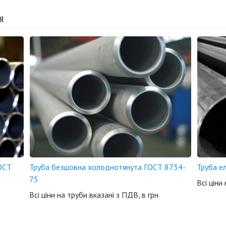
я
ОСТ
Труба безшовна холоднотянута ГОСТ 8734-
Труба е
75
Всі ціни
Всі ціни на труби вказані з ПДВ, в грн