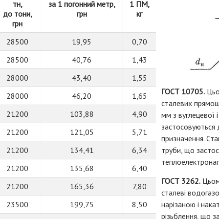
тн,
за 1 погонний метр,
1 ПМ,
до тони,
грн
кг
грн
28500
19,95
0,70
28500
40,76
1,43
28000
43,40
1,55
ГОСТ 10705.
Цьо
28000
46,20
1,65
сталевих прямош
21200
103,88
4,90
мм з вуглецевої 
застосовуються д
21200
121,05
5,71
призначення. Ст
21200
134,41
6,34
труби, що засто
теплоелектронагр
21200
135,68
6,40
ГОСТ 3262.
Цьом
21200
165,36
7,80
сталеві водогазо
23500
199,75
8,50
нарізаною і нака
різьблення, що з