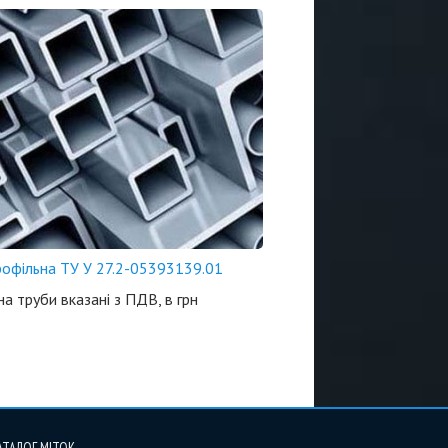
рофільна ТУ У 27.2-05393139.01
 на труби вказані з ПДВ, в грн
АТАЛОГ МІТОК