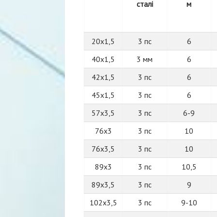
сталі
м
20х1,5
3 пс
6
40х1,5
3 мм
6
42х1,5
3 пс
6
45х1,5
3 пс
6
57х3,5
3 пс
6-9
76х3
3 пс
10
76х3,5
3 пс
10
89х3
3 пс
10,5
89х3,5
3 пс
9
102х3,5
3 пс
9-10