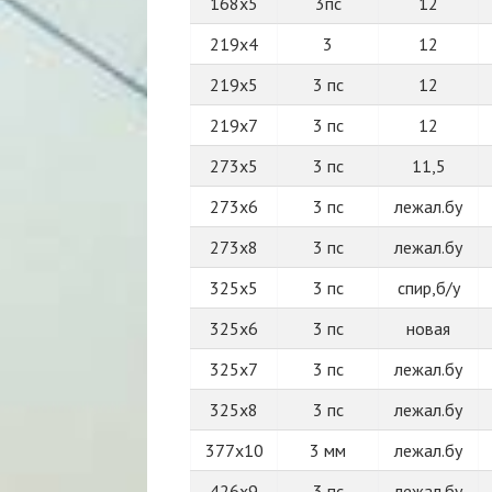
168х5
3пс
12
219х4
3
12
219х5
3 пс
12
219х7
3 пс
12
273х5
3 пс
11,5
273х6
3 пс
лежал.бу
273х8
3 пс
лежал.бу
325х5
3 пс
спир,б/у
325х6
3 пс
новая
325х7
3 пс
лежал.бу
325х8
3 пс
лежал.бу
377х10
3 мм
лежал.бу
426х9
3 пс
лежал.бу