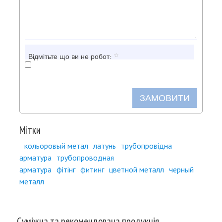
Відмітьте що ви не робот:
ЗАМОВИТИ
Мітки
кольоровый метал
латунь
трубопровідна
арматура
трубопроводная
арматура
фітінг
фитинг
цветной металл
черный
металл
Суміжна та рекомендована продукція