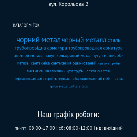
вул. Корольова 2
КАТАЛОГ МІТОК
чорний метал
черный металл
сталь
трубопровідна арматура
трубопроводная арматура
цветной металл
чавун
кольоровый метал
чугун
метвироби
метизы
сантехніка
сантехника
оцинкований
латунь
труби
лист
алюміній
алюминий
круг
трубы
нержавіюча сталь
нержавеющая сталь
стройматериалы
гайка
оцинкованный
меблі
пруток
труба
медь
шайба
уголок
Наш графік роботи:
пн-пт: 08:00-17:00 | сб: 08:00-12:00 | нд: вихідний