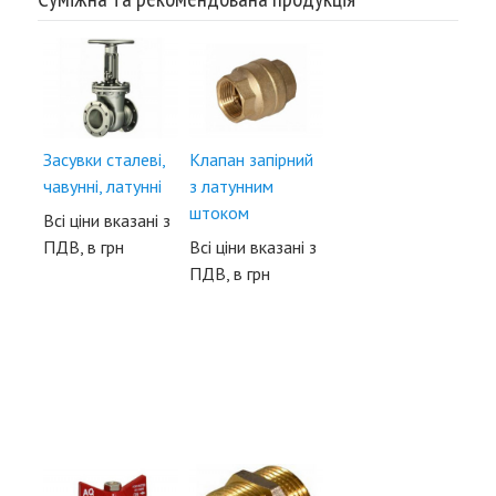
Засувки сталеві,
Клапан запірний
чавунні, латунні
з латунним
штоком
Всі ціни вказані з
ПДВ, в грн
Всі ціни вказані з
ПДВ, в грн