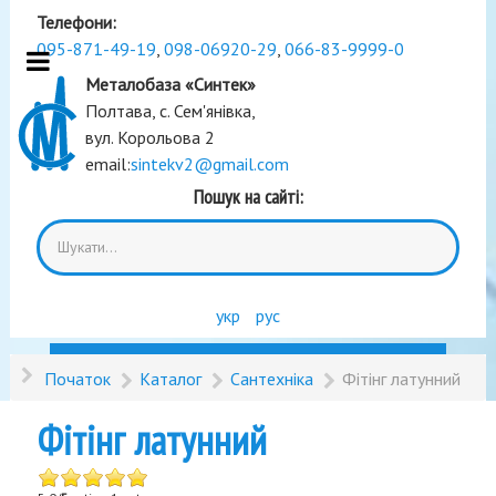
Телефони:
095-871-49-19
,
098-06920-29
,
066-83-9999-0
Металобаза «Синтек»
Полтава, с. Сем'янівка,
вул. Корольова 2
email:
sintekv2@gmail.com
Пошук на сайті:
укр
рус
Початок
Каталог
Сантехніка
Фітінг латунний
Фітінг латунний