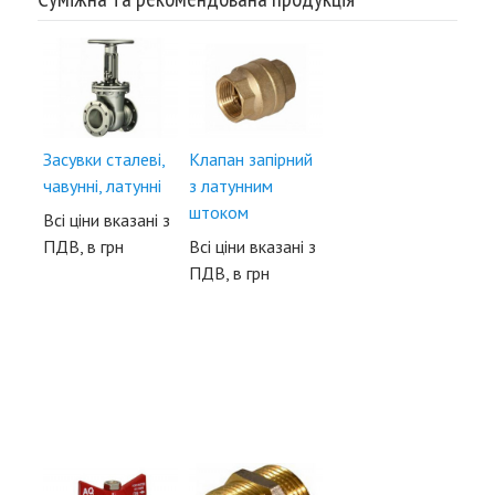
Засувки сталеві,
Клапан запірний
чавунні, латунні
з латунним
штоком
Всі ціни вказані з
ПДВ, в грн
Всі ціни вказані з
ПДВ, в грн