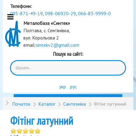
Телефони:
095-871-49-19
,
098-06920-29
,
066-83-9999-0
Металобаза «Синтек»
Полтава, с. Сем'янівка,
вул. Корольова 2
email:
sintekv2@gmail.com
Пошук на сайті:
укр
рус
Початок
Каталог
Сантехніка
Фітінг латунний
Фітінг латунний