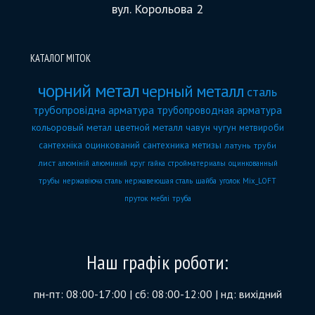
вул. Корольова 2
КАТАЛОГ МІТОК
чорний метал
черный металл
сталь
трубопровідна арматура
трубопроводная арматура
кольоровый метал
цветной металл
чавун
чугун
метвироби
сантехніка
оцинкований
сантехника
метизы
латунь
труби
лист
алюміній
алюминий
круг
гайка
стройматериалы
оцинкованный
трубы
нержавіюча сталь
нержавеющая сталь
шайба
уголок
Mix_LOFT
пруток
меблі
труба
Наш графік роботи:
пн-пт: 08:00-17:00 | сб: 08:00-12:00 | нд: вихідний