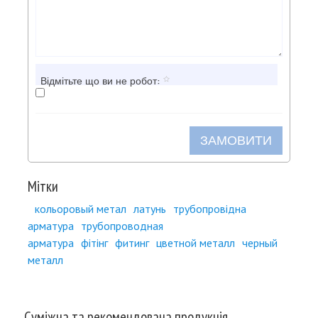
Відмітьте що ви не робот:
ЗАМОВИТИ
Мітки
кольоровый метал
латунь
трубопровідна
арматура
трубопроводная
арматура
фітінг
фитинг
цветной металл
черный
металл
Суміжна та рекомендована продукція