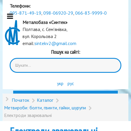
Телефони:
095-871-49-19
,
098-06920-29
,
066-83-9999-0
Металобаза «Синтек»
Полтава, с. Сем'янівка,
вул. Корольова 2
email:
sintekv2@gmail.com
Пошук на сайті:
укр
рус
Початок
Каталог
Метвироби: болти, гвинти, гайки, шурупи
Електроди зварювальні