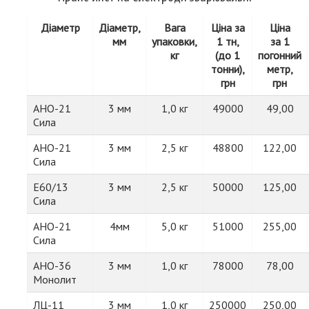
Діаметр
Діаметр,
Вага
Ціна за
Ціна
мм
упаковки,
1 тн,
за 1
кг
(до 1
погонний
тонни),
метр,
грн
грн
АНО-21
3 мм
1,0 кг
49000
49,00
Сила
АНО-21
3 мм
2,5 кг
48800
122,00
Сила
Е60/13
3 мм
2,5 кг
50000
125,00
Сила
АНО-21
4мм
5,0 кг
51000
255,00
Сила
АНО-36
3 мм
1,0 кг
78000
78,00
Монолит
ЛЦ-11
3 мм
1,0 кг
250000
250,00