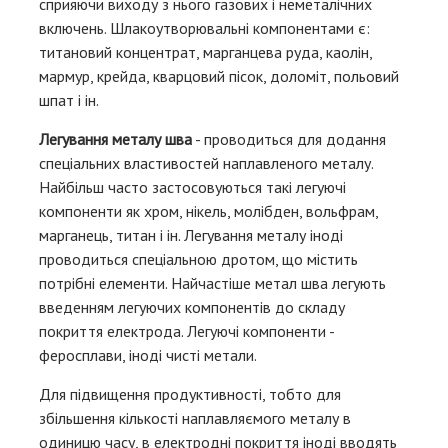
сприяючи виходу з нього газових і неметалічних
включень. Шлакоутворювальні компонентами є:
титановий концентрат, марганцева руда, каолін,
мармур, крейда, кварцовий пісок, доломіт, польовий
шпат і ін.
Легування металу шва
- проводиться для додання
спеціальних властивостей наплавленого металу.
Найбільш часто застосовуються такі легуючі
компоненти як хром, нікель, молібден, вольфрам,
марганець, титан і ін. Легування металу іноді
проводиться спеціальною дротом, що містить
потрібні елементи. Найчастіше метал шва легують
введенням легуючих компонентів до складу
покриття електрода. Легуючі компоненти -
феросплави, іноді чисті метали.
Для підвищення продуктивності, тобто для
збільшення кількості наплавляємого металу в
одиницю часу, в електродні покриття іноді вводять