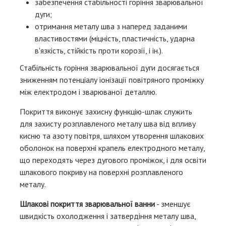
забезпечення стабільності горіння зварювальної
дуги;
отримання металу шва з наперед заданими
властивостями (міцність, пластичність, ударна
в'язкість, стійкість проти корозії, і ін.).
Стабільність горіння зварювальної дуги досягається
зниженням потенціалу іонізації повітряного проміжку
між електродом і зварюваної деталлю.
Покриття виконує захисну функцію-шлак служить
для захисту розплавленого металу шва від впливу
кисню та азоту повітря, шляхом утворення шлакових
оболонок на поверхні крапель електродного металу,
що переходять через дугового проміжок, і для освіти
шлакового покриву на поверхні розплавленого
металу.
Шлакові покриття зварювальної ванни
- зменшує
швидкість охолодження і затвердіння металу шва,