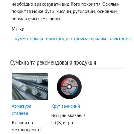
необхідно враховувати вид його покриття. Оскільки
покриття може бути: кислим, рутиловим, основним,
целюлозним і змішаним.
Мітки
будматеріали
електроди
стройматериалы
электроды
Суміжна та рекомендована продукція
Арматура
Круг зачисний
сталева
Всі ціни вказані з
Всі ціни на
ПДВ, в грн
металопрокат