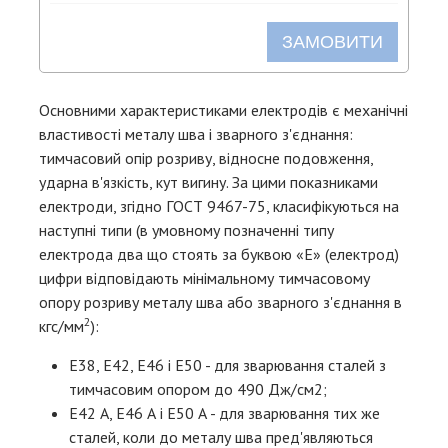
ЗАМОВИТИ
Основними характеристиками електродів є механічні
властивості металу шва і зварного з'єднання:
тимчасовий опір розриву, відносне подовження,
ударна в'язкість, кут вигину. За цими показниками
електроди, згідно ГОСТ 9467-75, класифікуються на
наступні типи (в умовному позначенні типу
електрода два що стоять за буквою «Е» (електрод)
цифри відповідають мінімальному тимчасовому
опору розриву металу шва або зварного з'єднання в
2
кгс/мм
):
Е38, Е42, Е46 і Е50 - для зварювання сталей з
тимчасовим опором до 490 Дж/см2;
Е42 А, Е46 А і Е50 А - для зварювання тих же
сталей, коли до металу шва пред'являються