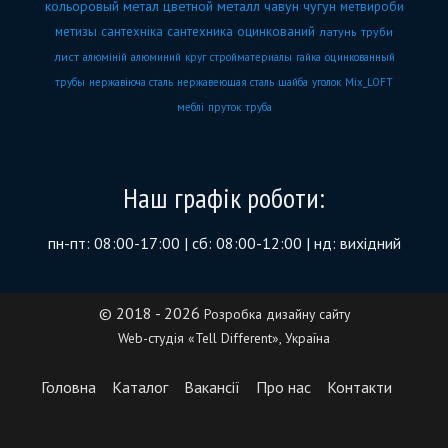
кольоровый метал
цветной металл
чавун
чугун
метвироби
метизы
сантехніка
сантехника
оцинкований
латунь
труби
лист
алюміній
алюминий
круг
стройматериалы
гайка
оцинкованный
трубы
нержавіюча сталь
нержавеющая сталь
шайба
уголок
Mix_LOFT
меблі
пруток
труба
Наш графік роботи:
пн-пт: 08:00-17:00 | сб: 08:00-12:00 | нд: вихідний
© 2018 - 2026
Розробка дизайну сайту
Web-студія «Tell Different», Україна
Головна
Каталог
Вакансії
Про нас
Контакти