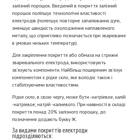
залізний порошок. Введений в покриття залізний
порошок поліпшує технологічні властивості
електродів (полегшує повторне запалювання дуги,
зменшує швидкість охолодження наплавленого
металу, що сприятливо позначається при зварюванні
в умовах низьких температур).
Для закріплення покриття або обмаза на стрижні
зварювального електрода, використовують
зв'язують компоненти. Найбільш поширеним зв'язує
компонентом є рідке скло, яке володіє також і
стабілізуючими властивостями.
Рідке скло, в свою чергу, може бути -натріевое, калій
-натріевое, натрій -калиевого. При наявності в складі
покриття понад 20% залізного порошку, до
позначення додають букву Ж.
За видами покриттів електроди
підрозділяються: