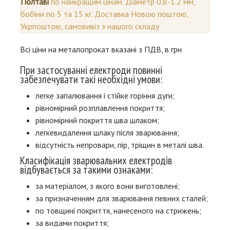
Полтаві
по найкращим цінам. Діаметр 0.8-1.2 мм,
бобіни по 5 та 15 кг. Доставка Новою поштою,
Укрпоштою, самовивіз з нашого складу
Всі ціни на металопрокат вказані з ПДВ, в грн
При застосуванні електроди повинні
забезпечувати такі необхідні умови:
легке запалювання і стійке горіння дуги;
рівномірний розплавлення покриття;
рівномірний покриття шва шлаком;
легкевидалення шлаку після зварювання;
відсутність непровари, пір, тріщин в металі шва.
Класифікація зварювальних електродів
відбувається за такими ознаками:
за матеріалом, з якого вони виготовлені;
за призначенням для зварювання певних сталей;
по товщині покриття, нанесеного на стрижень;
за видами покриття;