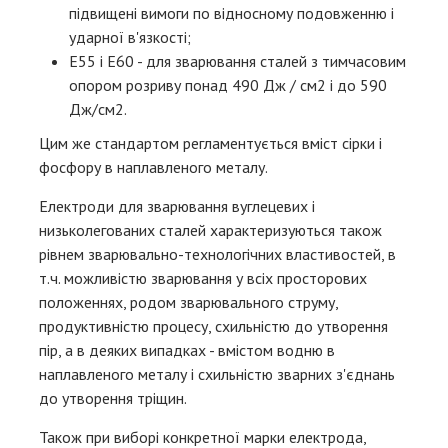
підвищені вимоги по відносному подовженню і
ударної в'язкості;
Е55 і Е60 - для зварювання сталей з тимчасовим
опором розриву понад 490 Дж / см2 і до 590
Дж/см2.
Цим же стандартом регламентується вміст сірки і
фосфору в наплавленого металу.
Електроди для зварювання вуглецевих і
низьколегованих сталей характеризуються також
рівнем зварювально-технологічних властивостей, в
т.ч. можливістю зварювання у всіх просторових
положеннях, родом зварювального струму,
продуктивністю процесу, схильністю до утворення
пір, а в деяких випадках - вмістом водню в
наплавленого металу і схильністю зварних з'єднань
до утворення тріщин.
Також при виборі конкретної марки електрода,