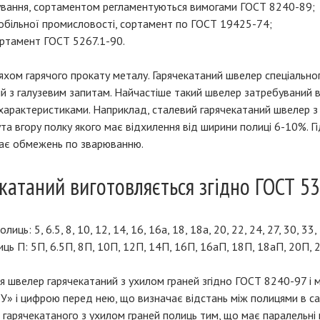
ування, сортаментом регламентуються вимогами ГОСТ 8240-89;
обільної промисловості, сортамент по ГОСТ 19425-74;
ортамент ГОСТ 5267.1-90.
хом гарячого прокату металу. Гарячекатаний швелер спеціально
 з галузевим запитам. Найчастіше такий швелер затребуваний в 
арактеристиками. Наприклад, сталевий гарячекатаний швелер з 
та вгору полку якого має відхилення від ширини полиці 6-10%. Г
 має обмежень по зварюванню.
катаний виготовляється згідно ГОСТ 53
ць: 5, 6.5, 8, 10, 12, 14, 16, 16а, 18, 18а, 20, 22, 24, 27, 30, 33,
ь П: 5П, 6.5П, 8П, 10П, 12П, 14П, 16П, 16аП, 18П, 18аП, 20П, 2
ся швелер гарячекатаний з ухилом граней згідно ГОСТ 8240-97 і
У» і цифрою перед нею, що визначає відстань між полицями в с
д гарячекатаного з ухилом граней полиць тим, що має паралельні