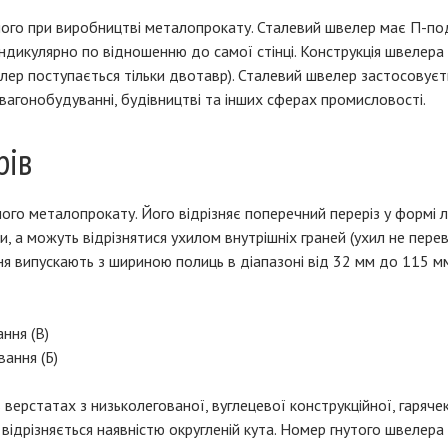
ого при виробництві металопрокату. Сталевий швелер має П-под
ендикулярно по відношенню до самої стінці. Конструкція швелера
ер поступається тільки двотавр). Сталевий швелер застосовуєть
вагонобудуванні, будівництві та інших сферах промисловості.
рів
ого металопрокату. Його відрізняє поперечний переріз у формі л
, а можуть відрізнятися ухилом внутрішніх граней (ухил не пер
ння випускають з шириною полиць в діапазоні від 32 мм до 115 мм
ння (В)
вання (Б)
 верстатах з низьколегованої, вуглецевої конструкційної, гаряче
відрізняється наявністю округленій кута. Номер гнутого швелера