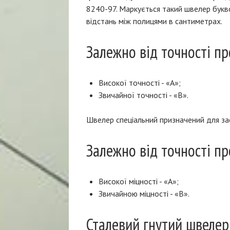
8240-97. Маркується такий швелер буквою
відстань між полицями в сантиметрах.
Залежно від точності п
Високої точності - «А»;
Звичайної точності - «В».
Швелер спеціальний призначений для зас
Залежно від точності пр
Високої міцності - «А»;
Звичайною міцності - «В».
Сталевий гнутий швелер 