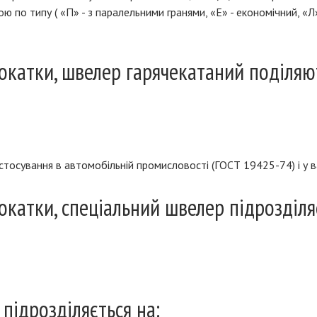
 по типу ( «П» - з паралельними гранями, «Е» - економічний, «Л»
рокатки, швелер гарячекатаний поділяю
тосування в автомобільній промисловості (ГОСТ 19425-74) і у в
окатки, спеціальний швелер підрозділя
підрозділяється на: