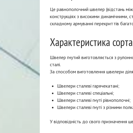
Це равнополочний швелер (відстань між
конструкціях з високими динамічними, с
складному армуванні перекриттів багато
Характеристика сорта
Швелер гнутий виготовляється з рулонної
сталі.
За способом виготовлення швелери ділят
Швелери сталеві гарячекатані;
Швелери сталеві спеціальні;
Швелери сталеві гнуті рівнополочні;
Швелери сталеві гнуті з різними полк
У відповідність до свого призначення ш