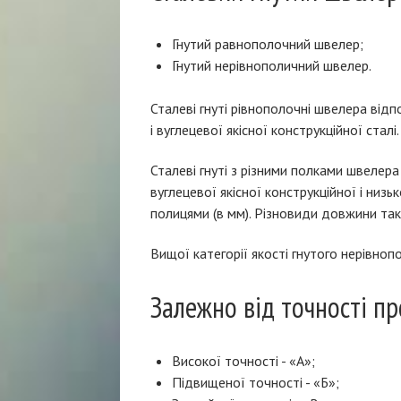
Гнутий равнополочний швелер;
Гнутий нерівнополичний швелер.
Сталеві гнуті рівнополочні швелера від
і вуглецевої якісної конструкційної ста
Сталеві гнуті з різними полками швелера
вуглецевої якісної конструкційної і ни
полицями (в мм). Різновиди довжини такі
Вищої категорії якості гнутого нерівнопо
Залежно від точності пр
Високої точності - «А»;
Підвищеної точності - «Б»;