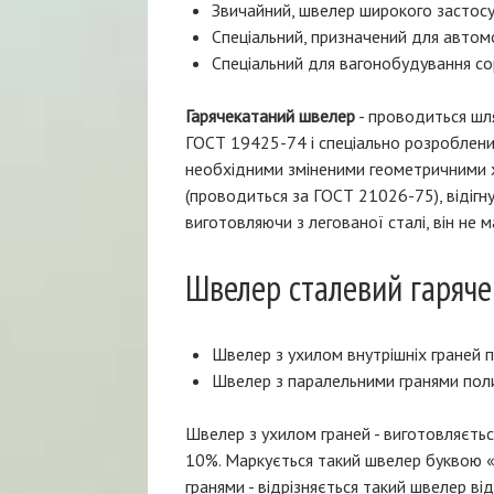
Звичайний, швелер широкого застос
Спеціальний, призначений для автом
Спеціальний для вагонобудування с
Гарячекатаний швелер
- проводиться шля
ГОСТ 19425-74 і спеціально розроблений
необхідними зміненими геометричними х
(проводиться за ГОСТ 21026-75), відігну
виготовляючи з легованої сталі, він не
Швелер сталевий гаряче
Швелер з ухилом внутрішніх граней поли
Швелер з паралельними гранями полиц
Швелер з ухилом граней - виготовляєть
10%. Маркується такий швелер буквою «
гранями - відрізняється такий швелер ві