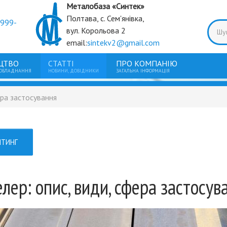
Металобаза «Синтек»
Полтава, с. Сем'янівка,
9999-
вул. Корольова 2
email:
sintekv2@gmail.com
ЦТВО
СТАТТІ
ПРО КОМПАНІЮ
 ОБЛАДНАННЯ
НОВИНИ, ДОВІДНИКИ
ЗАГАЛЬНА ІНФОРМАЦІЯ
ера застосування
лер: опис, види, сфера застосув