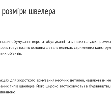
і розміри швелера
 машинобудуванні, верстатобудуванні та в інших галузях промисл
ористовується як основна деталь великих стрижневих конструкцій
вих об'єктів.
кціях для жорсткого армування несучих деталей, надаючи їм мет
аних типів швелерів. Його широко застосовують і в будівництві, і
ідвищеної.