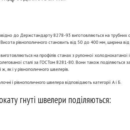
повідно до Держстандарту 8278-93 виготовляються на трубних ст
лі. Висота рівнополичного становить від 50 до 400 мм, ширина ві
 виготовляються на профілів станах з рулонної холоднокатаної і 
зьколегованої сталі за ГОСТом 8281-80. Вони також поділяються з
 ж, як і у рівнополичного швелерів.
лочні і рівнополичного швелера відповідають категорії А і Б.
окату гнуті швелери поділяються: