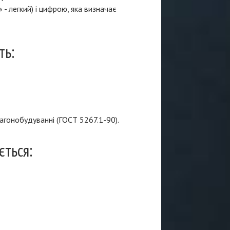
 - легкий) і цифрою, яка визначає
ть:
агонобудуванні (ГОСТ 5267.1-90).
ється: