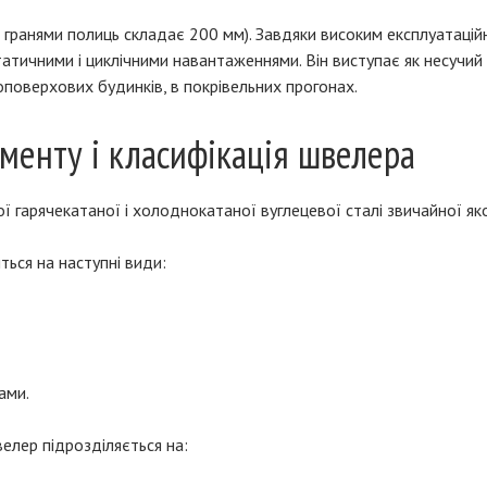
 гранями полиць складає 200 мм). Завдяки високим експлуатацій
татичними і циклічними навантаженнями. Він виступає як несучий
поверхових будинків, в покрівельних прогонах.
менту і класифікація швелера
 гарячекатаної і холоднокатаної вуглецевої сталі звичайної якос
ься на наступні види:
ами.
велер підрозділяється на: