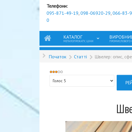
Телефони:
095-871-49-19
,
098-06920-29
,
066-83-
0
КАТАЛОГ
ВИРОБНИ
МЕТАЛОПРОКАТУ, ЦІНИ
ПРОМИСЛОВОГО
Початок
Статті
Швелер: опис, сф
Рейтинг
користувача:
Будь
3
/
5
ласка,
поставте
оцінку
Шве