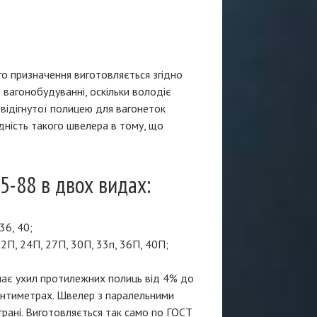
го призначення виготовляється згідно
вагонобудуванні, оскільки володіє
відігнутої полицею для вагонеток
ідність такого швелера в тому, що
5-88 в двох видах:
 36, 40;
2П, 24П, 27П, 30П, 33п, 36П, 40П;
 має ухил протилежних полиць від 4% до
антиметрах. Швелер з паралельними
 грані. Виготовляється так само по ГОСТ