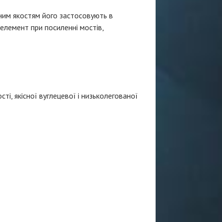
ним якостям його застосовують в
 елемент при посиленні мостів,
ті, якісної вуглецевої і низьколегованої