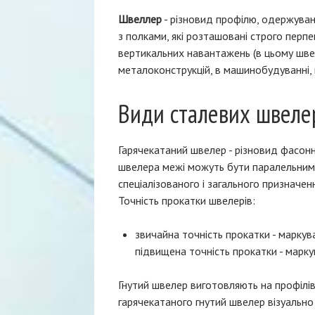
Швеллер
- різновид профілю, одержуван
з полками, які розташовані строго перп
вертикальних навантажень (в цьому швел
металоконструкцій, в машинобудуванні, 
Види сталевих швеле
Гарячекатаний швелер - різновид фасонн
швелера межі можуть бути паралельними
спеціалізованого і загального призначе
Точність прокатки швелерів:
звичайна точність прокатки - маркува
підвищена точність прокатки - марку
Гнутий швелер виготовляють на профілів
гарячекатаного гнутий швелер візуально 