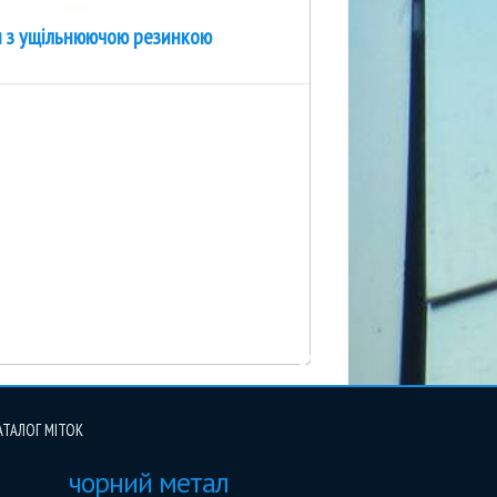
 з ущільнюючою резинкою
АТАЛОГ МІТОК
чорний метал