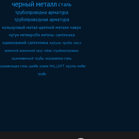
черный металл
сталь
трубопровідна арматура
трубопроводная арматура
кольоровый метал
цветной металл
чавун
чугун
метвироби
метизы
сантехніка
оцинкований
сантехника
латунь
труби
лист
алюміній
алюминий
круг
гайка
стройматериалы
оцинкованный
трубы
нержавіюча сталь
ержавеющая сталь
шайба
уголок
Mix_LOFT
пруток
меблі
труба