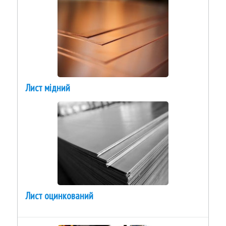
Лист мідний
Лист оцинкований