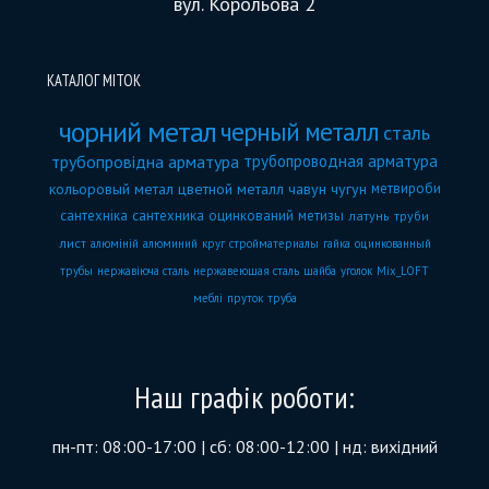
вул. Корольова 2
КАТАЛОГ МІТОК
чорний метал
черный металл
сталь
трубопровідна арматура
трубопроводная арматура
кольоровый метал
цветной металл
чавун
чугун
метвироби
сантехніка
сантехника
оцинкований
метизы
латунь
труби
лист
алюміній
алюминий
круг
стройматериалы
гайка
оцинкованный
трубы
нержавіюча сталь
нержавеющая сталь
шайба
уголок
Mix_LOFT
меблі
пруток
труба
Наш графік роботи:
пн-пт: 08:00-17:00 | сб: 08:00-12:00 | нд: вихідний