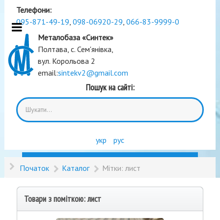
Телефони:
095-871-49-19
,
098-06920-29
,
066-83-9999-0
Металобаза «Синтек»
Полтава, с. Сем'янівка,
вул. Корольова 2
email:
sintekv2@gmail.com
Пошук на сайті:
укр
рус
Початок
Каталог
Мітки: лист
Товари з поміткою: лист