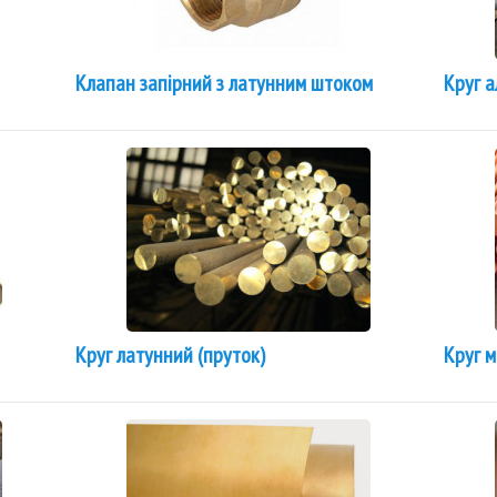
Клапан запірний з латунним штоком
Круг а
Круг латунний (пруток)
Круг м