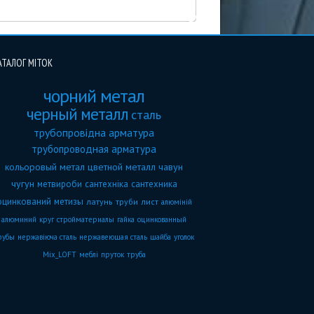
АТАЛОГ МІТОК
чорний метал
черный металл
сталь
трубопровідна арматура
трубопроводная арматура
кольоровый метал
цветной металл
чавун
чугун
метвироби
сантехніка
сантехника
оцинкований
метизы
латунь
труби
лист
алюміній
алюминий
круг
стройматериалы
гайка
оцинкованный
рубы
нержавіюча сталь
нержавеющая сталь
шайба
уголок
Mix_LOFT
меблі
пруток
труба