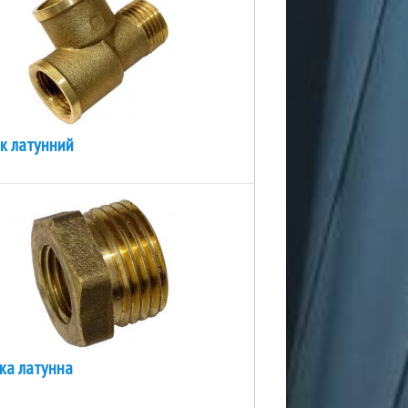
ик латунний
ка латунна