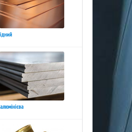
мідний
алюмінієва