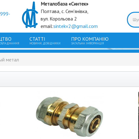
Металобаза «Синтек»
Полтава, с. Сем'янівка,
9999-
вул. Корольова 2
email:
sintekv2@gmail.com
ЦТВО
СТАТТІ
ПРО КОМПАНІЮ
 ОБЛАДНАННЯ
НОВИНИ, ДОВІДНИКИ
ЗАГАЛЬНА ІНФОРМАЦІЯ
вый метал