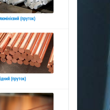
люмінієвий (пруток)
ідний (пруток)