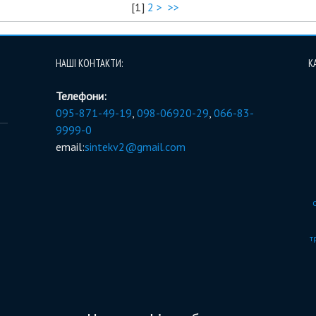
[
1
]
2
>
>>
НАШІ КОНТАКТИ:
К
Телефони:
095-871-49-19
,
098-06920-29
,
066-83-
9999-0
email:
sintekv2@gmail.com
т