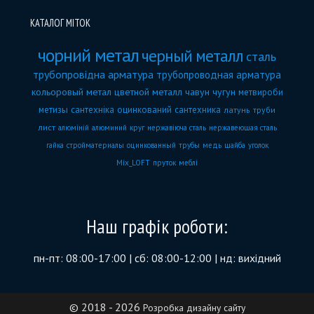
КАТАЛОГ МІТОК
чорний метал
черный металл
сталь
трубопровідна арматура
трубопроводная арматура
кольоровый метал
цветной металл
чавун
чугун
метвироби
метизы
сантехніка
оцинкований
сантехника
латунь
труби
лист
алюміній
алюминий
круг
нержавіюча сталь
нержавеющая сталь
гайка
стройматериалы
оцинкованный
трубы
медь
шайба
уголок
Mix_LOFT
пруток
меблі
Наш графік роботи:
пн-пт: 08:00-17:00 | сб: 08:00-12:00 | нд: вихідний
© 2018 - 2026
Розробка дизайну сайту